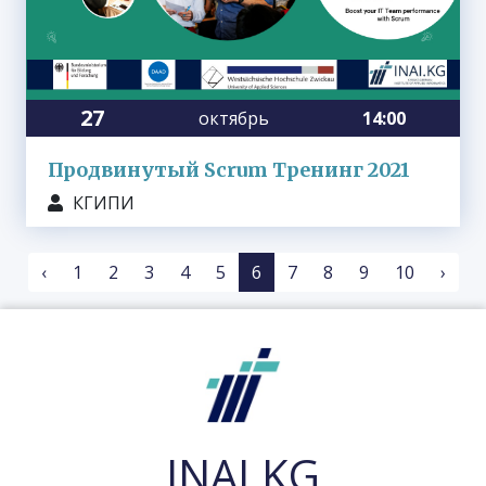
27
октябрь
14:00
Продвинутый Scrum Тренинг 2021
КГИПИ
‹
1
2
3
4
5
6
7
8
9
10
›
INAI.KG