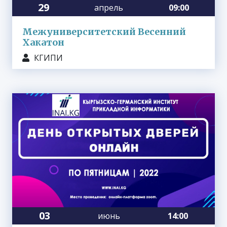
29
апрель
09:00
Межуниверситетский Весенний
Хакатон
КГИПИ
03
июнь
14:00