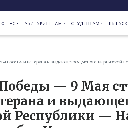
О НАС
АБИТУРИЕНТАМ
СТУДЕНТАМ
ВЫПУСК
Предпринимательство в сфере информационных технологий
NAI посетили ветерана и выдающегося учёного Кыргызской Р
 Победы — 9 Мая с
етерана и выдающег
й Республики — Н