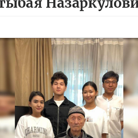
тыбая Назаркулови