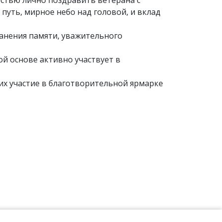
естью лично поздравить ветерана с
путь, мирное небо над головой, и вклад
анения памяти, уважительного
ой основе активно участвует в
их участие в благотворительной ярмарке