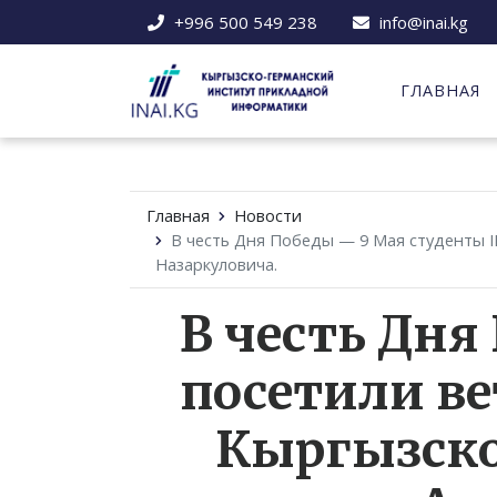
+996 500 549 238
info@inai.kg
ГЛАВНАЯ
Главная
Новости
В честь Дня Победы — 9 Мая студенты I
Назаркуловича.
В честь Дня
посетили в
Кыргызско