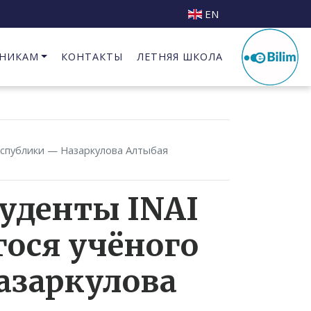
EN
НИКАМ
КОНТАКТЫ
ЛЕТНЯЯ ШКОЛА
Бизнес Инкубатор при КГИПИ
еспублики — Назаркулова Алтыбая
туденты INAI
ося учёного
азаркулова