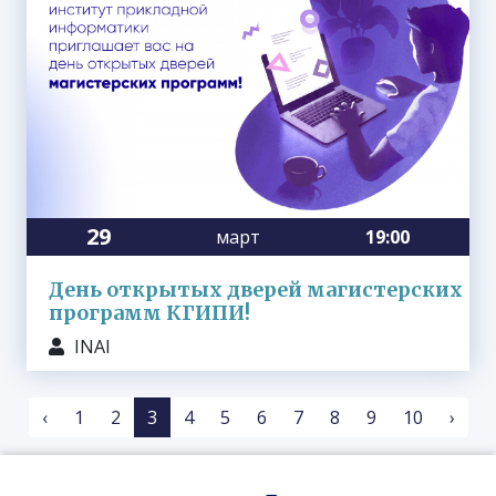
29
март
19:00
День открытых дверей магистерских
программ КГИПИ!
INAI
‹
1
2
3
4
5
6
7
8
9
10
›