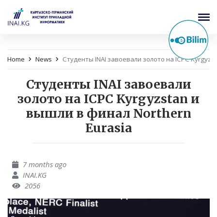
Home
News
Студенты INAI завоевали золото на ICPC Kyrgyzst
Студенты INAI завоевали
золото на ICPC Kyrgyzstan и
вышли в финал Northern
Eurasia
7 months ago
INAI.KG
2056