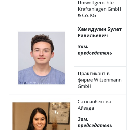
Umweltgerechte
Kraftanlagen GmbH
& Co. KG
Хамидулин Булат
Равильевич
Зам.
председатель
Практикант в
фирме Witzenmann
GmbH
Саткынбекова
Айзада
Зам.
председатель