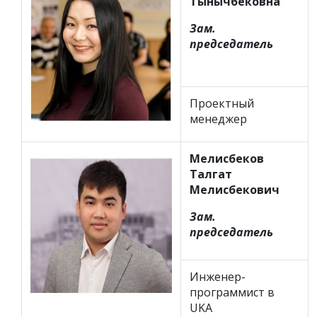
Тынычбековна
Зам.
председатель
Проектный
менеджер
Мелисбеков
Талгат
Мелисбекович
Зам.
председатель
Инженер-
программист в
UKA