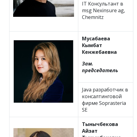
IT Консультант в
msg Nexinsure ag,
Chemnitz
Мусабаева
Кымбат
Кенжебаевна
Зам.
председатель
Java разработчик в
консалтинговой
фирме Soprasteria
SE
Тынычбекова
Айзат